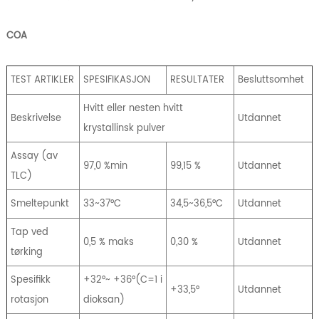
COA
TEST ARTIKLER
SPESIFIKASJON
RESULTATER
Besluttsomhet
Hvitt eller nesten hvitt
Beskrivelse
Utdannet
krystallinsk pulver
Assay (av
97,0 %min
99,15 %
Utdannet
TLC)
Smeltepunkt
33~37°C
34,5~36,5°C
Utdannet
Tap ved
0,5 % maks
0,30 %
Utdannet
tørking
Spesifikk
+32°~ +36°(C=1 i
+33,5°
Utdannet
rotasjon
dioksan)