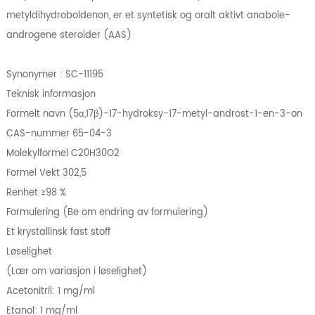
metyldihydroboldenon, er et syntetisk og oralt aktivt anabole-
androgene steroider (AAS)
Synonymer : SC-11195
Teknisk informasjon
Formelt navn (5α,17β)-17-hydroksy-17-metyl-androst-1-en-3-on
CAS-nummer 65-04-3
Molekylformel C20H30O2
Formel Vekt 302,5
Renhet ≥98 %
Formulering (Be om endring av formulering)
Et krystallinsk fast stoff
Løselighet
(Lær om variasjon i løselighet)
Acetonitril: 1 mg/ml
Etanol: 1 mg/ml