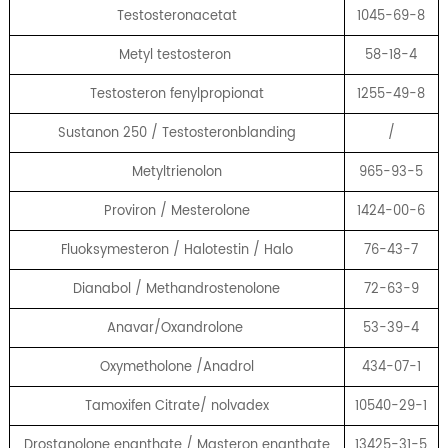
Testosteronacetat
1045-69-8
Metyl testosteron
58-18-4
Testosteron fenylpropionat
1255-49-8
Sustanon 250 / Testosteronblanding
/
Metyltrienolon
965-93-5
Proviron / Mesterolone
1424-00-6
Fluoksymesteron / Halotestin / Halo
76-43-7
Dianabol / Methandrostenolone
72-63-9
Anavar/Oxandrolone
53-39-4
Oxymetholone /Anadrol
434-07-1
Tamoxifen Citrate/ nolvadex
10540-29-1
Drostanolone enanthate / Masteron enanthate
13425-31-5