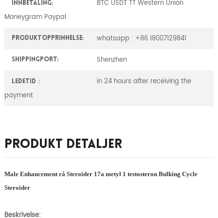
BTC USDT TT Western Union
innbetaling:
Moneygram Paypal
whatsapp : +86 18007129841
Produktopprinnelse:
Shenzhen
ShippingPort:
in 24 hours after receiving the
Ledetid：
payment
Produkt Detaljer
Male Enhancement rå Steroider 17a metyl 1 testosteron Bulking Cycle
Steroider
Beskrivelse: