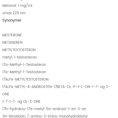
Metanol: 1 mg/ml
λmax 229 nm
Synonymer
MESTERONE
METANDREN
METYLTESTOSTERON
metyl-1-testosteron
17a-Methyl-1-Testosteron
17a-Methyl-1-Testosteron
17ALFA-METYLTESTOSTERON
17ALFA-METYL-4-ANDROSTEN-17BETA-OL-P-Y-L-ON-1-7- og 3-
ONE
1-7-1-7- og OL-3-ONE
17b-hydroksy-17a-metyl-5a-androst-1-en-3-on
3H-fenotiazin, 7-amino-3-imino, monohydroklorid