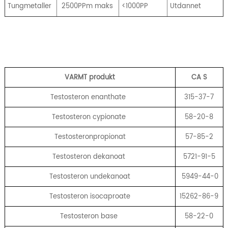
Tungmetaller
2500PPm maks
<1000PP
Utdannet
VARMT produkt
CA
S
Testosteron enanthate
315-37-7
Testosteron cypionate
58-20-8
Testosteronpropionat
57-85-2
Testosteron dekanoat
5721-91-5
Testosteron undekanoat
5949-44-0
Testosteron isocaproate
15262-86-9
Testosteron base
58-22-0