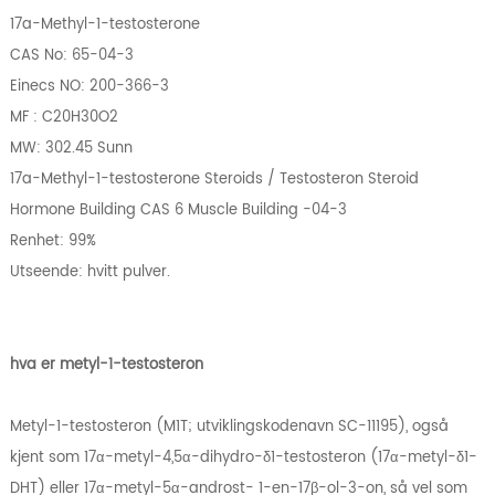
17a-Methyl-1-testosterone
CAS No: 65-04-3
Einecs NO: 200-366-3
MF : C20H30O2
MW: 302.45 Sunn
17a-Methyl-1-testosterone Steroids / Testosteron Steroid
Hormone Building CAS 6 Muscle Building -04-3
Renhet: 99%
Utseende: hvitt pulver.
hva er metyl-1-testosteron
Metyl-1-testosteron (M1T; utviklingskodenavn SC-11195), også
kjent som 17α-metyl-4,5α-dihydro-δ1-testosteron (17α-metyl-δ1-
DHT) eller 17α-metyl-5α-androst- 1-en-17β-ol-3-on, så vel som