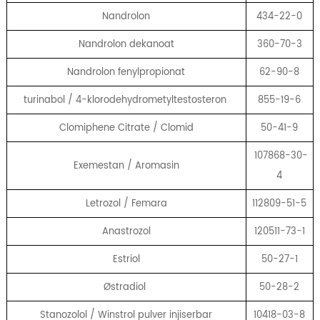
Nandrolon
434-22-0
Nandrolon dekanoat
360-70-3
Nandrolon fenylpropionat
62-90-8
turinabol / 4-klorodehydrometyltestosteron
855-19-6
Clomiphene Citrate / Clomid
50-41-9
107868-30-
Exemestan / Aromasin
4
Letrozol / Femara
112809-51-5
Anastrozol
120511-73-1
Estriol
50-27-1
Østradiol
50-28-2
Stanozolol / Winstrol pulver injiserbar
10418-03-8