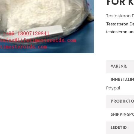
For 
Testosteron D
Testosteron De
testosteron un
Varenr:
innbetalin
Paypal
Produktop
ShippingP
Ledetid：