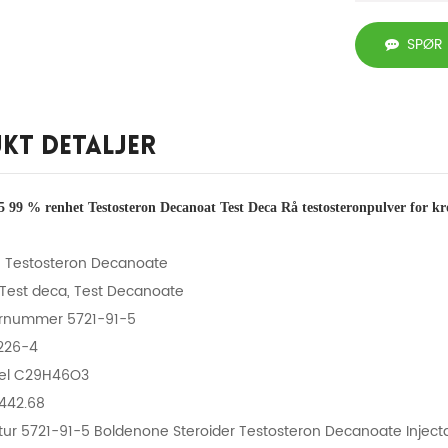
SPØR
kt Detaljer
 99 % renhet Testosteron Decanoat Test Deca Rå testosteronpulver for k
 Testosteron Decanoate
Test deca, Test Decanoate
ernummer 5721-91-5
226-4
mel C29H46O3
 442.68
ktur 5721-91-5 Boldenone Steroider Testosteron Decanoate Inject