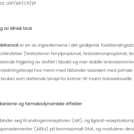
rd: USP/BP/CP/EP
av klinisk bruk
ndekanoat
er en av ingrediensene i det godkjente fastblandingssto
orbindelser (testosteron fenylpropionat, testosteronpropionat, 
varende frigjøring av stoffet i blodet og mer stabile testosteron
erstatningsterapi hos menn med tilstander assosiert med primæ
brukes som støttende terapi for kvinne-til-mann transseksuelle.
kanisme og farmakodynamiske effekter
binder seg til androgenreseptoren (AR), og ligand-reseptorkomplek
ponselementer (AREs) på kromosomalt DNA, og modulerer derved