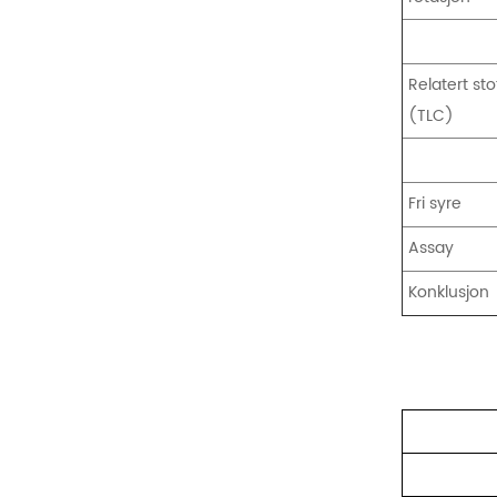
Relatert sto
(TLC)
Fri syre
Assay
Konklusjon