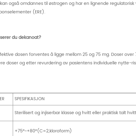
 kan også omdannes til østrogen og har en lignende regulatorisk
ponselementer (ERE).
jiserer du dekanoat?
fektive dosen forventes å ligge mellom 25 og 75 mg. Doser over 
ere doser og etter revurdering av pasientens individuelle nytte-ris
LER
SPESIFIKASJON
Sterilisert og injiserbar klasse og hvitt eller praktisk talt hvit
+75°~+80°(C=2,kloroform)