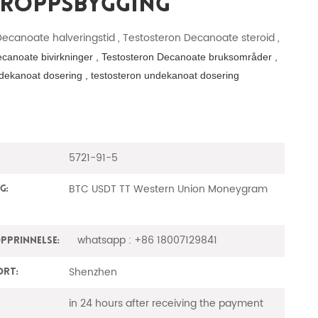
Kroppsbygging
ecanoate halveringstid , Testosteron Decanoate steroid ,
canoate bivirkninger ,
Testosteron Decanoate bruksområder ,
dekanoat dosering , testosteron undekanoat dosering
5721-91-5
BTC USDT TT Western Union Moneygram
g:
whatsapp : +86 18007129841
prinnelse:
Shenzhen
ort:
in 24 hours after receiving the payment