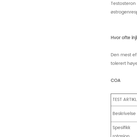
Testosteron
østrogenres
Hvor ofte in
Den mest ef
tolerert høy
COA
TEST ARTIK
Beskrivelse
Spesifikk
rotasjon