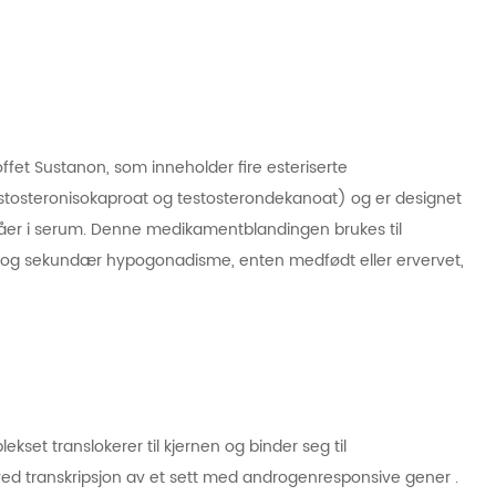
ffet Sustanon, som inneholder fire esteriserte
testosteronisokaproat og testosterondekanoat) og er designet
nivåer i serum. Denne medikamentblandingen brukes til
r og sekundær hypogonadisme, enten medfødt eller ervervet,
set translokerer til kjernen og binder seg til
 transkripsjon av et sett med androgenresponsive gener .