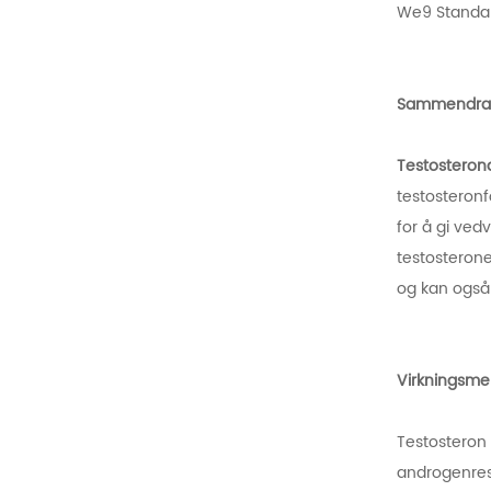
We9 Standa
Sammendrag 
Testostero
testosteronf
for å gi ved
testosteron
og kan også 
Virkningsme
Testosteron 
androgenres