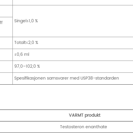
Singel≤1,0 %
ff
Totalt≤2,0 %
≤0,6 ml
97,0–102,0 %
Spesifikasjonen samsvarer med USP38-standarden
VARMT produkt
Testosteron enanthate