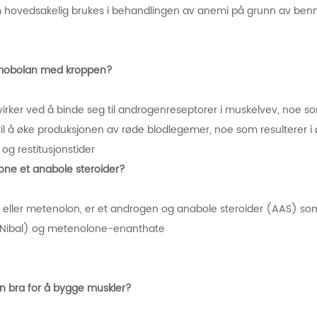
 hovedsakelig brukes i behandlingen av anemi på grunn av ben
imobolan med kroppen?
irker ved å binde seg til androgenreseptorer i muskelvev, noe s
til å øke produksjonen av røde blodlegemer, noe som resulterer i øk
og restitusjonstider
one et anabole steroider?
 eller metenolon, er et androgen og anabole steroider (AAS) s
 Nibal) og metenolone-enanthate
an bra for å bygge muskler?