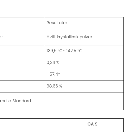
Resultater
er
Hvitt krystallinsk pulver
139,5 ℃ ~ 142,5 ℃
0,34 %
+57,4°
98,66 %
rprise Standard.
CA
S