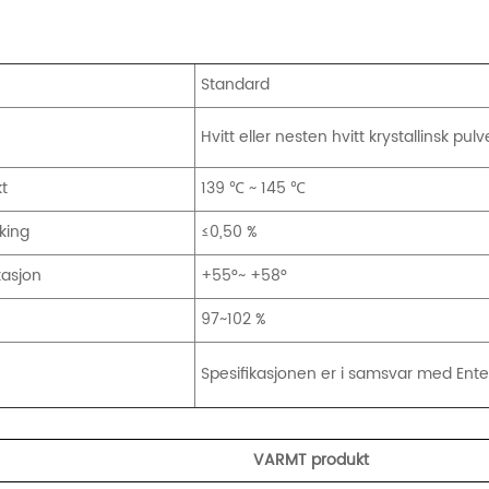
Standard
Hvitt eller nesten hvitt krystallinsk pulv
t
139 ℃ ~ 145 ℃
king
≤0,50 %
tasjon
+55°~ +58°
97~102 %
Spesifikasjonen er i samsvar med Ente
VARMT produkt