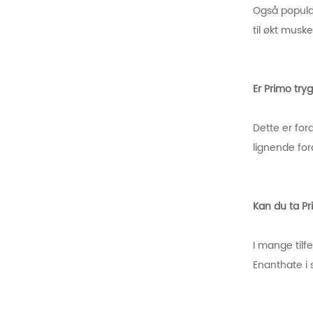
Også populæ
til økt musk
Er Primo tr
Dette er for
lignende fo
Kan du ta P
I mange tilf
Enanthate i 