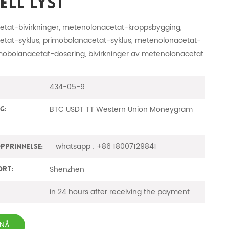
ell Lyst
tat-bivirkninger, metenolonacetat-kroppsbygging,
tat-syklus, primobolanacetat-syklus, metenolonacetat-
imobolanacetat-dosering, bivirkninger av metenolonacetat
434-05-9
BTC USDT TT Western Union Moneygram
g:
whatsapp : +86 18007129841
prinnelse:
Shenzhen
ort:
in 24 hours after receiving the payment
 NÅ