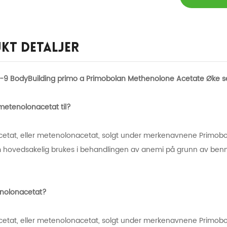
kt Detaljer
9 BodyBuilding primo a Primobolan Methenolone Acetate Øke se
metenolonacetat til?
etat, eller metenolonacetat, solgt under merkenavnene Primobo
 hovedsakelig brukes i behandlingen av anemi på grunn av ben
nolonacetat?
etat, eller metenolonacetat, solgt under merkenavnene Primobo