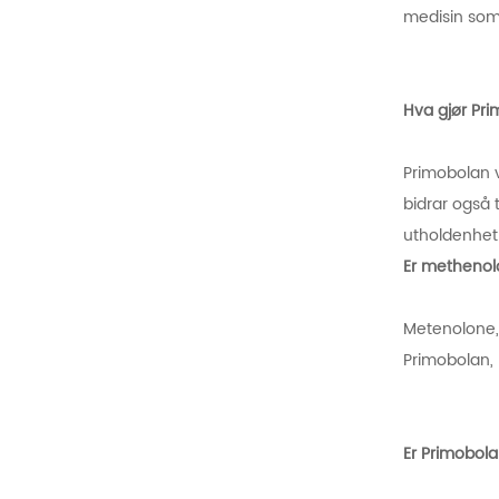
medisin som
Hva gjør Pr
Primobolan v
bidrar også 
utholdenhet 
Er methenol
Metenolone,
Primobolan,
Er Primobol