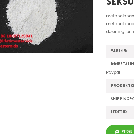
Seksu
metenolonace
metenolonace
dosering, pr
Varenr:
innbetalin
Paypal
Produktop
ShippingP
Ledetid：
SPØR