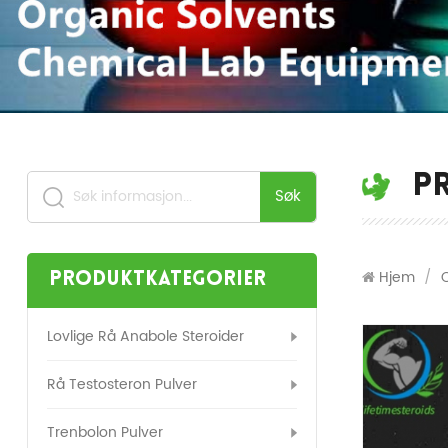
P
Søk
Hjem
/
Produktkategorier
Lovlige Rå Anabole Steroider
Rå Testosteron Pulver
Trenbolon Pulver