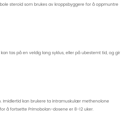
nabole steroid som brukes av kroppsbyggere for å oppmuntre
e
an tas på en veldig lang syklus, eller på ubestemt tid, og gir
en. Imidlertid kan brukere ta intramuskulær methenolone
for å fortsette Primobolan-dosene er 8-12 uker.