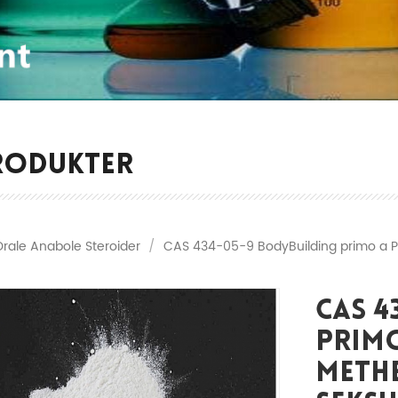
RODUKTER
Orale Anabole Steroider
/
CAS 434-05-9 BodyBuilding primo a Pr
CAS 4
Prim
Meth