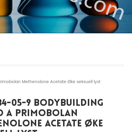
imobolan Methenolone Acetate Øke seksuell lyst
34-05-9 BodyBuilding
o A Primobolan
enolone Acetate Øke