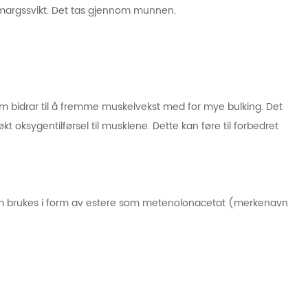
margssvikt. Det tas gjennom munnen.
om bidrar til å fremme muskelvekst med for mye bulking. Det
t oksygentilførsel til musklene. Dette kan føre til forbedret
om brukes i form av estere som metenolonacetat (merkenavn