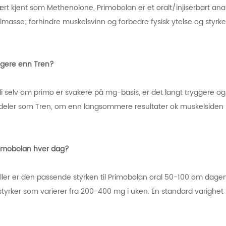
rt kjent som Methenolone, Primobolan er et oralt/injiserbart a
elmasse; forhindre muskelsvinn og forbedre fysisk ytelse og styrk
yggere enn Tren?
di selv om primo er svakere på mg-basis, er det langt tryggere og k
rdeler som Tren, om enn langsommere resultater ok muskelsiden
rimobolan hver dag?
eller er den passende styrken til Primobolan oral 50-100 om dag
styrker som varierer fra 200-400 mg i uken. En standard varighet 