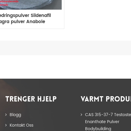
dringspulver Sildenafil
agra pulver Anabole
idhormoner CAS 171599-
83-0
TRENGER HJELP
VARMT PRODU
Blogg
CAS 315-37-7 Testost
Enanthate Pulver
Kontakt Oss
Bodybuilding