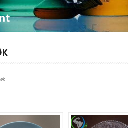
ØK
Søk