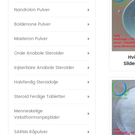
Nandrolon Pulver
Boldenone Pulver
Masteron Pulver
Orale Anabole Steroider
Hvi
Sild
Injiserbare Anabole Steroider
Sex 
Halvferdig Steroidolje
Steroid Ferdige Tabletter
Menneskelige
Veksthormonpeptider
SARMs Råpulver