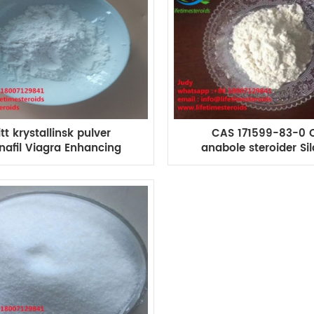
tt krystallinsk pulver
CAS 171599-83-0 O
enafil Viagra Enhancing
anabole steroider Sil
Drugs CAS 171599-83-0
Viagra pulver for m
forsterkning