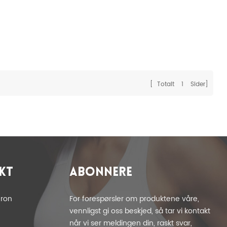
[ Totalt
1
Sider]
KT
ABONNERE
eron
For forespørsler om produktene våre,
vennligst gi oss beskjed, så tar vi kontakt
når vi ser meldingen din, raskt svar,