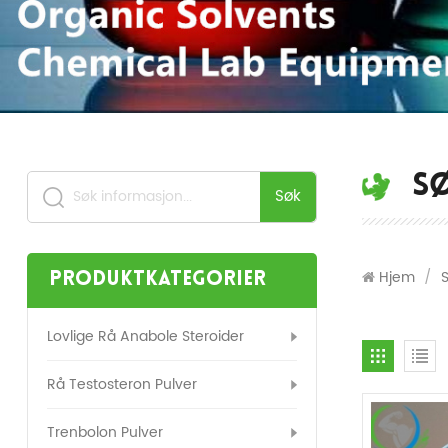
S
Søk
Hjem
/
Produktkategorier
Lovlige Rå Anabole Steroider
Rå Testosteron Pulver
Trenbolon Pulver