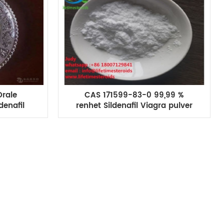
rale
CAS 171599-83-0 99,99 %
denafil
renhet Sildenafil Viagra pulver
annlig
Mannlig forsterkning