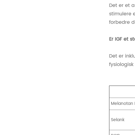
Det er et 
stimulere 
forbedre 
Er IGF et s
Det er ink
fysiologis
Melanotan I
Selank