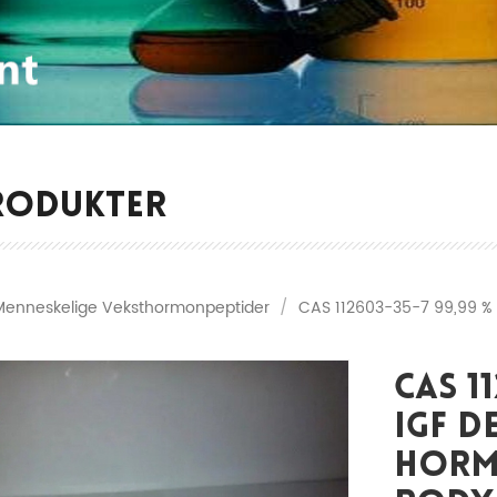
RODUKTER
Menneskelige Veksthormonpeptider
/
CAS 112603-35-7 99,99 % 
CAS 1
IGF 
Horm