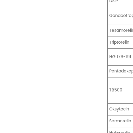
DSIP
Gonadotro
Tesamoreli
Triptorelin
HG 176-191
Pentadekap
TB500
Oksytocin
Sermorelin
Heksarelin