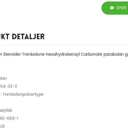
SPØR
kt Detaljer
r Steroider Trenbolone Hexahydrobenzyl Carbonate parabolan g
olan
3454-33-3
: Trenbolonpulvertype
øytisk
 245-669-1
O4