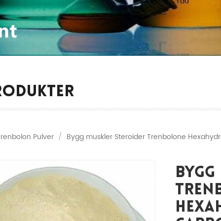
RODUKTER
Trenbolon Pulver
/
Bygg muskler Steroider Trenbolone Hexahydr
Bygg 
Tren
Hexa