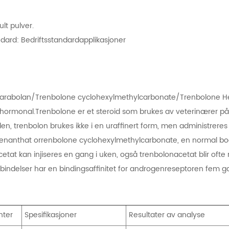
lt pulver.
ndard: Bedriftsstandardapplikasjoner
 Parabolan/Trenbolone cyclohexylmethylcarbonate/Trenbolone 
 hormonal.Trenbolone er et steroid som brukes av veterinærer på 
den, trenbolon brukes ikke i en uraffinert form, men administrer
enanthat orrenbolone cyclohexylmethylcarbonate, en normal bod
tat kan injiseres en gang i uken, også trenbolonacetat blir ofte ra
bindelser har en bindingsaffinitet for androgenreseptoren fem g
nter
Spesifikasjoner
Resultater av analyse