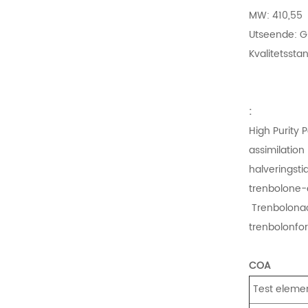
MW: 410,55
Utseende: Gu
Kvalitetssta
:
High Purity
assimilation
halveringsti
trenbolone-
Trenbolonace
trenbolonfor
COA
Test eleme