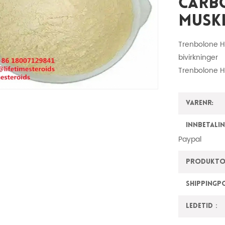
Carb
Musk
Trenbolone H
bivirkninger
Trenbolone H
Varenr:
innbetalin
Paypal
Produktop
ShippingP
Ledetid：