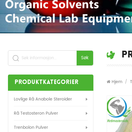
P
Søk
Hjem
/
Produktkategorier
Lovlige Rå Anabole Steroider
Rå Testosteron Pulver
Trenbolon Pulver