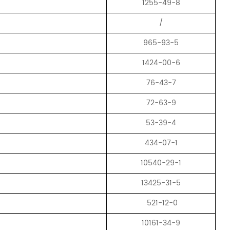
1255-49-8
/
965-93-5
1424-00-6
76-43-7
72-63-9
53-39-4
434-07-1
10540-29-1
e
13425-31-5
521-12-0
10161-34-9