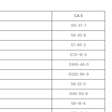
CA
S
315-37-7
58-20-8
57-85-2
5721-91-5
5949-44-0
15262-86-9
58-22-0
1045-69-8
58-18-4