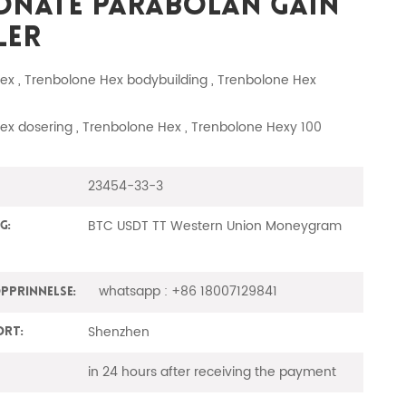
onate Parabolan Gain
ler
ex , Trenbolone Hex bodybuilding , Trenbolone Hex
ex dosering , Trenbolone Hex , Trenbolone Hexy 100
23454-33-3
BTC USDT TT Western Union Moneygram
g:
whatsapp : +86 18007129841
prinnelse:
Shenzhen
ort:
in 24 hours after receiving the payment