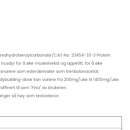
Hexahydrobenzylcarbonate/CAS No: 23454-33-3 Protein
husdyr for å øke muskelvekst og appetitt, for å øke
es snarere som esterderivater som trenbolonacetat,
ybuilding-dose kan variere fra 200mg/uke til 1400mg/uke.
ffinert til som "Fina" av brukeren,
anger så høy som testosteron.