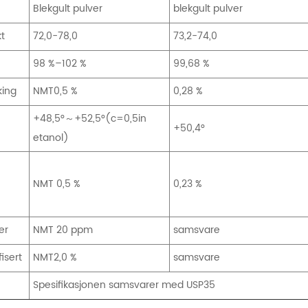
Blekgult pulver
blekgult pulver
t
72,0-78,0
73,2-74,0
98 %–102 %
99,68 %
king
NMT0,5 %
0,28 %
+48,5°～+52,5°(c=0,5in
+50,4°
etanol)
NMT 0,5 %
0,23 %
er
NMT 20 ppm
samsvare
fisert
NMT2,0 %
samsvare
Spesifikasjonen samsvarer med USP35