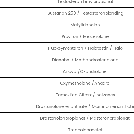
Testosteron fenylpropionat
Sustanon 250 / Testosteronblanding
Metyltrienolon
Proviron / Mesterolone
Fluoksymesteron / Halotestin / Halo
Dianabol / Methandrostenolone
Anavar/Oxandrolone
Oxymetholone /Anadrol
Tamoxifen Citrate/ nolvadex
Drostanolone enanthate / Masteron enanthat
Drostanolonpropionat / Masteronpropionat
Trenbolonacetat