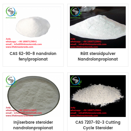
CAS 62-90-8
durabolin NPP CAS 62-
90-8
CAS 62-90-8 nandrolon
Rått steroidpulver
fenylpropionat
Nandrolonpropionat
Durabolin
Muskelbyggende
muskelbygging
steroidhormoner
Injiserbare steroider
CAS 7207-92-3 Cutting
nandrolonpropionat
Cycle Steroider