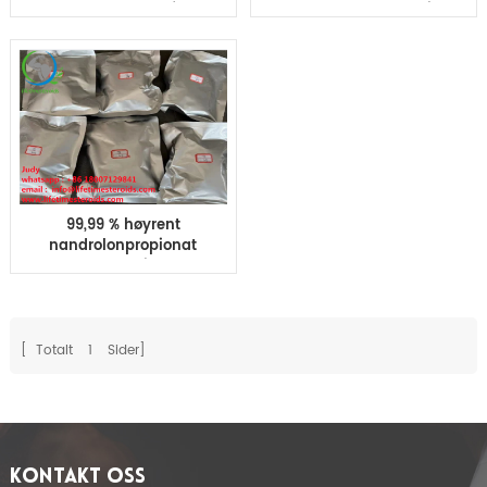
nandrolonprop for
Nandrolon Prop Cutting
kroppsbygging
Cycle Steroider
99,99 % høyrent
nandrolonpropionat
anabole steroidpulver
CAS 7207-92-3
[ Totalt
1
Sider]
KONTAKT OSS