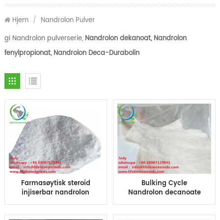
Hjem
/
Nandrolon Pulver
gi Nandrolon pulverserie,
Nandrolon dekanoat, Nandrolon
fenylpropionat, Nandrolon
Deca-Durabolin
Farmasøytisk steroid
Bulking Cycle
injiserbar nandrolon
Nandrolon decanoate
Deca-Durabolin
White Raw Steroid
muskelmassesteroid
Powder