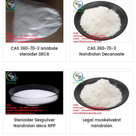
CAS 360-70-3 anabole
CAS 360-70-3
steroider DECA
Nandrolon Decanoate
Nandrolon dekanoat
Deca Durabolin Steroid
Deca-Durabolin for
Powder Muskelvekst
kroppsbygging
Sterioider Sexpulver
Legal muskelvekst
Nandrolon deca NPP
nandrolon
Steroidinjeksjonsskjæringssyklus
fenylpropionat deca